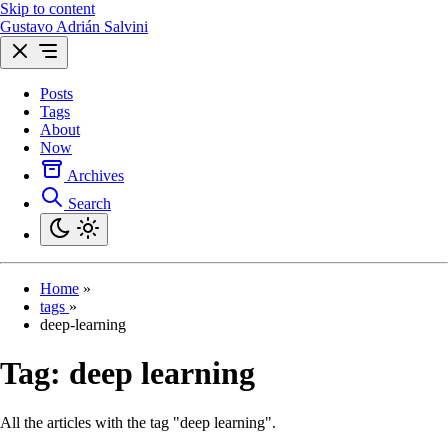
Skip to content
Gustavo Adrián Salvini
Posts
Tags
About
Now
Archives
Search
Home
»
tags
»
deep-learning
Tag:
deep learning
All the articles with the tag "deep learning".