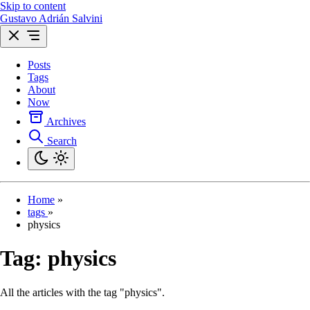
Skip to content
Gustavo Adrián Salvini
Posts
Tags
About
Now
Archives
Search
Home
»
tags
»
physics
Tag:
physics
All the articles with the tag "physics".