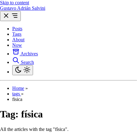
Skip to content
Gustavo Adrián Salvini
Posts
Tags
About
Now
Archives
Search
Home
»
tags
»
fisica
Tag:
física
All the articles with the tag "física".