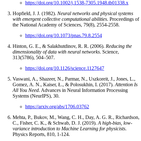
https://doi.org/10.1002/j.1538-7305.1948.tb01338.x
Hopfield, J. J. (1982).
Neural networks and physical systems
with emergent collective computational abilities
. Proceedings of
the National Academy of Sciences, 79(8), 2554-2558.
https://doi.org/10.1073/pnas.79.8.2554
Hinton, G. E., & Salakhutdinov, R. R. (2006).
Reducing the
dimensionality of data with neural networks
. Science,
313(5786), 504–507.
https://doi.org/10.1126/science.1127647
Vaswani, A., Shazeer, N., Parmar, N., Uszkoreit, J., Jones, L.,
Gomez, A. N., Kaiser, Ł., & Polosukhin, I. (2017).
Attention Is
All You Need
. Advances in Neural Information Processing
Systems (NeurIPS), 30.
https://arxiv.org/abs/1706.03762
Mehta, P., Bukov, M., Wang, C. H., Day, A. G. R., Richardson,
C., Fisher, C. K., & Schwab, D. J. (2019).
A high-bias, low-
variance introduction to Machine Learning for physicists
.
Physics Reports, 810, 1-124.