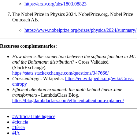
https://arxiv.org/abs/1803.08823
The Nobel Prize in Physics 2024. NobelPrize.org. Nobel Prize
Outreach AB.
https://www.nobelprize.org/prizes/physics/2024/summary/
Recursos complementarios:
How deep is the connection between the softmax function in ML
and the Boltzmann distribution?
- Cross Validated
(StackExchange).
https://stats.stackexchange.com/questions/347666/
Cross-entropy
- Wikipedia.
https://en.wikipedia.org/wiki/Cross-
entropy
Efficient attention explained: the math behind linear-time
transformers
- LambdaClass Blog.
https://blog.lambdaclass.com/efficient-attention-explained/
#
Artificial Intelligence
#
ciencia
#
física
#
IA