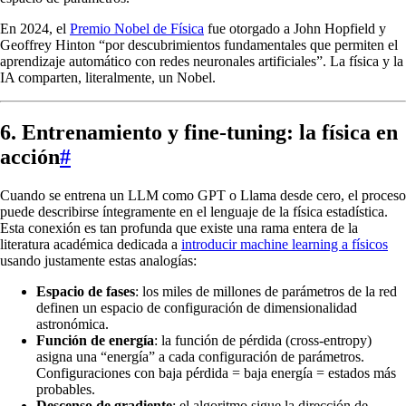
En 2024, el
Premio Nobel de Física
fue otorgado a John Hopfield y
Geoffrey Hinton “por descubrimientos fundamentales que permiten el
aprendizaje automático con redes neuronales artificiales”. La física y la
IA comparten, literalmente, un Nobel.
6. Entrenamiento y fine-tuning: la física en
acción
#
Cuando se entrena un LLM como GPT o Llama desde cero, el proceso
puede describirse íntegramente en el lenguaje de la física estadística.
Esta conexión es tan profunda que existe una rama entera de la
literatura académica dedicada a
introducir machine learning a físicos
usando justamente estas analogías:
Espacio de fases
: los miles de millones de parámetros de la red
definen un espacio de configuración de dimensionalidad
astronómica.
Función de energía
: la función de pérdida (cross-entropy)
asigna una “energía” a cada configuración de parámetros.
Configuraciones con baja pérdida = baja energía = estados más
probables.
Descenso de gradiente
: el algoritmo sigue la dirección de