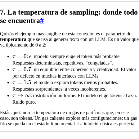
7. La temperatura de sampling: donde todo
se encuentra
#
Quizás el ejemplo más tangible de esta conexión es el parámetro de
temperatura
que se usa al generar texto con un LLM. Es un valor que
va típicamente de 0 a 2:
\tau
=
0
τ
: el modelo siempre elige el token más probable.
= 0
Respuestas deterministas, repetitivas, “congeladas”.
\tau
=
0.7
τ
: un equilibrio entre coherencia y creatividad. El valor
=
por defecto en muchas interfaces con LLMs.
\tau
=
1.5
τ
: el modelo explora tokens menos probables.
0.7
=
Respuestas sorprendentes, a veces incoherentes.
\tau
→
∞
τ
: distribución uniforme. El modelo elige tokens al azar.
1.5
\to
Ruido puro.
\infty
Estás ajustando la temperatura de un gas de partículas que, en este
caso, son tokens. Un gas caliente explora más configuraciones; un gas
frío se queda en el estado fundamental. La intuición física es perfecta.