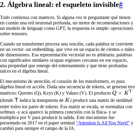
2. Álgebra lineal: el esqueleto invisible
#
Todo comienza con matrices. Si alguna vez te preguntaste qué tienen
en común una red neuronal profunda, un motor de recomendaciones y
un modelo de lenguaje como GPT, la respuesta es simple: operaciones
sobre tensores.
Cuando un transformer procesa una oración, cada palabra se convierte
en un vector -un embedding- que vive en un espacio de cientos o miles
de dimensiones. Esa representación vectorial no es arbitraria: palabras
con significados similares ocupan regiones cercanas en ese espacio,
una propiedad que emerge del entrenamiento y que tiene profundas
raíces en el álgebra lineal.
El mecanismo de atención, el corazón de los transformers, es pura
álgebra lineal en acción. Dada una secuencia de tokens, se generan tres
T
Q \times
×
matrices: Queries (Q), Keys (K) y Values (V). El producto
Q
K
K^{\mat
\mathsf{T}
K
T
(donde
indica la transpuesta de
K
) produce una matriz de similitud
entre todos los pares de tokens. Esa matriz se escala, se normaliza con
softmax -y acá aparece la primera conexión con la física- y se
multiplica por V para producir la salida. Este mecanismo fue
presentado en 2017 en el paper seminal
“Attention Is All You Need”
y
cambió para siempre el campo de la IA.