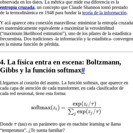
observada en los datos. La métrica que mide esa diferencia es la
1})
entropía cruzada
, un concepto que Claude Shannon tomó prestado
de la termodinámica en 1948 para fundar la
teoría de la información
.
Y acá aparece otra conexión maravillosa: minimizar la entropía cruzada
es matemáticamente equivalente a maximizar la verosimilitud
(“maximum likelihood estimation”), uno de los pilares de la estadística
frecuentista. Dos tradiciones -la información y la estadística- convergen
en la misma función de pérdida.
4. La física entra en escena: Boltzmann,
Gibbs y la función softmax
#
Llegamos al corazón del asunto. La función softmax, que aparece en
cada capa de atención de cada transformer, en cada clasificador de
cada red neuronal, tiene esta forma:
exp
(
/
)
\text{softmax}(z_i) = \fr
z
τ
i
softmax
(
)
=
z
i
exp
(
/
)
∑
z
τ
j
j
\tau
Donde
τ
(tau) es un parámetro que en machine learning se llama
“temperatura”. ¿Te suena familiar?