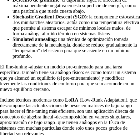
máxima pendiente negativa en esta superficie de energía, como
una partícula que rueda cuesta abajo.
Stochastic Gradient Descent (SGD)
: la componente estocástica
-los minibatches aleatorios- actúa como una temperatura efectiva
que permite al sistema escapar de mínimos locales malos, de
forma análoga al ruido térmico en sistemas físicos.
Simulated annealing
: una técnica de optimización tomada
directamente de la metalurgia, donde se reduce gradualmente la
“temperatura” del sistema para que se asiente en un mínimo
profundo.
El fine-tuning -ajustar un modelo pre-entrenado para una tarea
específica- también tiene su análogo físico: es como tomar un sistema
que ya alcanzó un equilibrio (el pre-entrenamiento) y modificar
levemente las condiciones de contorno para que se reacomode en un
nuevo equilibrio cercano.
Incluso técnicas modernas como
LoRA
(Low-Rank Adaptation), que
descompone las actualizaciones de pesos en matrices de bajo rango
para hacer el fine-tuning más eficiente, son una aplicación directa de
conceptos de álgebra lineal -descomposición en valores singulares,
aproximación de bajo rango- que tienen análogos en la física de
sistemas con muchas partículas donde solo unos pocos grados de
libertad son relevantes.