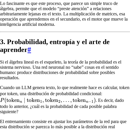
Lo fascinante es que este proceso, que parece un simple truco de
álgebra, permite que el modelo “preste atención” a relaciones
arbitrariamente lejanas en el texto. La multiplicación de matrices, esa
operación que aprendemos en el secundario, es el motor que mueve la
inteligencia artificial moderna.
3. Probabilidad, entropía y el arte de
aprender
#
Si el álgebra lineal es el esqueleto, la teoría de la probabilidad es el
sistema nervioso. Una red neuronal no “sabe” cosas en el sentido
humano: produce distribuciones de probabilidad sobre posibles
resultados.
Cuando un LLM genera texto, lo que realmente hace es calcular, token
P(\text{to
por token, una distribución de probabilidad condicional:
(
token
∣
token
,
token
,
…
,
token
)
\mid
P
. Es decir, dado
1
2
−
1
n
n
\text{toke
todo lo anterior, ¿cuál es la probabilidad de cada posible palabra
siguiente?
\text{toke
\dots,
El entrenamiento consiste en ajustar los parámetros de la red para que
\text{toke
esta distribución se parezca lo más posible a la distribución real