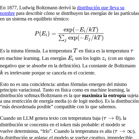
En 1877, Ludwig Boltzmann derivó la
distribución que lleva su
nombre
para describir cómo se distribuyen las energías de las partículas
en un sistema en equilibrio térmico:
exp
(
−
/
)
P(E_i) = \frac{\exp(-E_i 
E
k
T
i
(
)
=
P
E
i
exp
(
−
/
)
∑
E
k
T
j
j
T
\t
Es la misma fórmula. La temperatura
T
en física es la temperatura
τ
E_i
z_i
en machine learning. Las energías
E
son los logits
z
(con un signo
i
i
k
negativo que se absorbe en la definición). La constante de Boltzmann
k
es irrelevante porque se cancela en el cociente.
Esto no es una coincidencia: ambas fórmulas emergen del mismo
principio variacional. Tanto en física como en machine learning, la
distribución softmax/Boltzmann es la que
maximiza la entropía
sujeta
a una restricción de energía media (o de logit medio). Es la distribución
“más desordenada posible” compatible con lo que sabemos.
\tau
→
0
Cuando un LLM genera texto con temperatura baja (
τ
), la
\to
distribución se concentra en el token más probable: el modelo se
\tau
→
∞
vuelve determinista, “frío”. Cuando la temperatura es alta (
τ
),
0
\to
la distribución se aplana: el modelo se vuelve creativo, impredecible,